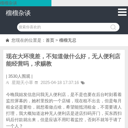
榴榴杂谈
榴榴杂谈
您现在的位置是：
首页
>
榴榴无忌
现在大环境差，不知道做什么好，无人便利店
能经营吗，求赐教
|
3530人围观 |
星期天小草
2025-04-18 17:37:16
今晚我姐发信息问我无人便利店，是不是也要在后台时刻看着
监控屏幕的，她村里投的一个店铺，现在租不出去，但是每月
租金还是要给，就想着做点啥，希望能抵消租金，不需要请人
打理，我大概知道这种无人便利店是进店扫码开门，买东西扫
码后付款就出来，但是应该不用盯着监控，否则不就等于请了
一个人？