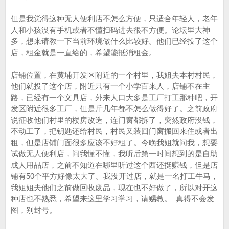
但是我觉得这种无人便利店不怎么方便，只适合年轻人，老年
人和小孩没有手机或者不懂扫码进去很不方便。论坛里大神
多，想来请教一下当前环境做什么比较好。他们已经投了这个
店，租金就是一直给的，希望能抵消租金。
店铺位置，在黄埔开发区附近的一个村里，我姐夫本村村民，
他们就投了这个店，附近只有一个小学百来人，店铺不在主
路，已经有一个文具店，外来人口大多是工厂打工那种吧，开
发区附近很多工厂，但是斤几年都不怎么做得好了。之前政府
说征收他们村里的楼房改造，连门窗都拆了，突然政府没钱，
不动工了，把钥匙还给村民，村民又装回门窗搬回来住或者出
租，但是店铺门面很多应该不好租了。今晚我姐就问我，想要
试做无人便利店，问我懂不懂，我听后第一时间想到的是自助
成人用品店，之前不知道在哪里听过这个西还挺赚钱，但是店
铺有50个平方好像太大了。我没开过店，就是一名打工牛马，
我姐姐夫他们之前做回收废品，现在也不好做了，所以对开这
种店也不熟悉，希望来这里学习学习，请赐教。 真得不会发
图，别封号。