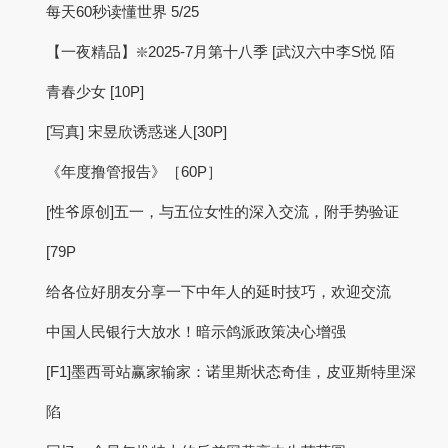
每天60秒读懂世界 5/25
【一夜精品】❇️2025-7月第十八季 [武汉六中李S悦 陌
青春少女 [10P]
[写真] 宋昱欣诱惑迷人[30P]
《年度撸管报告》［60P］
[性爷原创]五一，与五位女性的深入交流，附手势验证
[79P
给各位好朋友分享一下中年人的延时技巧，欢迎交流
中国人民银行大放水！暗示鸽派政策决心增强
[F1]墨西哥站赢家输家：诺里斯状态奇佳，皮亚斯特里深
陷