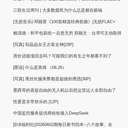
三联生活周刊 | 大多数股民为什么总是都在赔钱
[无损音乐]-邓丽君《100首精选经典歌曲》[无损FLAC+
赖清德：和平包装统一后患无穷 郑丽文：台湾可主动取得
[写真] 邹晶晶女王古装女神[29P]
房价还能涨回去吗？可能我们的有生之年都看不到了
[图说] 什么是英雄 （06.26）
[写真] 黑丝长腿美臀都是超级的诱惑[36P]
墨西哥的喜提自由的无人机以后想运货运人全部自由了
性爱是非常快乐的 [12P]
中国监控服务提供商纷纷接入DeepSeek
[扒B福利社]20260602期每日新书四本--八个故事、全