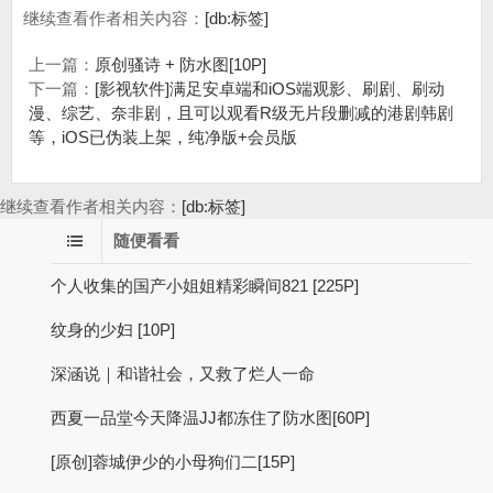
继续查看作者相关内容：
[db:标签]
上一篇：
原创骚诗 + 防水图[10P]
下一篇：
[影视软件]满足安卓端和iOS端观影、刷剧、刷动
漫、综艺、奈非剧，且可以观看R级无片段删减的港剧韩剧
等，iOS已伪装上架，纯净版+会员版
继续查看作者相关内容：
[db:标签]
随便看看
个人收集的国产小姐姐精彩瞬间821 [225P]
纹身的少妇 [10P]
深涵说｜和谐社会，又救了烂人一命
西夏一品堂今天降温JJ都冻住了防水图[60P]
[原创]蓉城伊少的小母狗们二[15P]