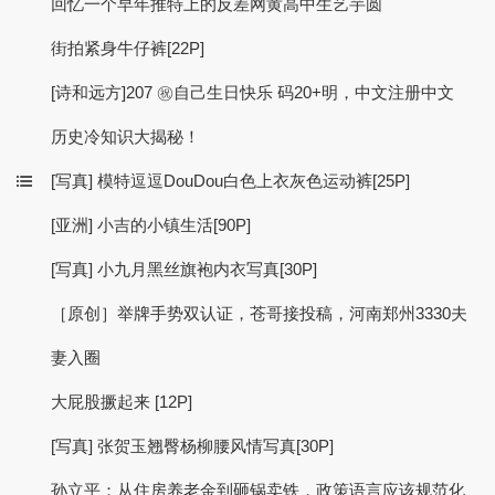
回忆一个早年推特上的反差网黄高中生艺芋圆
街拍紧身牛仔裤[22P]
[诗和远方]207 ㊗️自己生日快乐 码20+明，中文注册中文
历史冷知识大揭秘！
[写真] 模特逗逗DouDou白色上衣灰色运动裤[25P]
[亚洲] 小吉的小镇生活[90P]
[写真] 小九月黑丝旗袍内衣写真[30P]
［原创］举牌手势双认证，苍哥接投稿，河南郑州3330夫
妻入圈
大屁股撅起来 [12P]
[写真] 张贺玉翘臀杨柳腰风情写真[30P]
孙立平：从住房养老金到砸锅卖铁，政策语言应该规范化