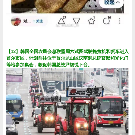
【12】韩国全国农民会总联盟周六试图驾驶拖拉机和货车进入
首尔市区，计划前往位于首尔龙山区汉南洞总统官邸和光化门
等地参加集会，敦促韩国总统尹锡悦下台。