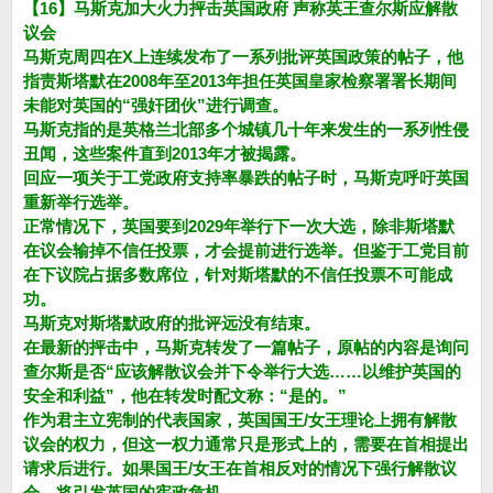
【16】马斯克加大火力抨击英国政府 声称英王查尔斯应解散
议会
马斯克周四在X上连续发布了一系列批评英国政策的帖子，他
指责斯塔默在2008年至2013年担任英国皇家检察署署长期间
未能对英国的“强奸团伙”进行调查。
马斯克指的是英格兰北部多个城镇几十年来发生的一系列性侵
丑闻，这些案件直到2013年才被揭露。
回应一项关于工党政府支持率暴跌的帖子时，马斯克呼吁英国
重新举行选举。
正常情况下，英国要到2029年举行下一次大选，除非斯塔默
在议会输掉不信任投票，才会提前进行选举。但鉴于工党目前
在下议院占据多数席位，针对斯塔默的不信任投票不可能成
功。
马斯克对斯塔默政府的批评远没有结束。
在最新的抨击中，马斯克转发了一篇帖子，原帖的内容是询问
查尔斯是否“应该解散议会并下令举行大选……以维护英国的
安全和利益”，他在转发时配文称：“是的。”
作为君主立宪制的代表国家，英国国王/女王理论上拥有解散
议会的权力，但这一权力通常只是形式上的，需要在首相提出
请求后进行。如果国王/女王在首相反对的情况下强行解散议
会，将引发英国的宪政危机。